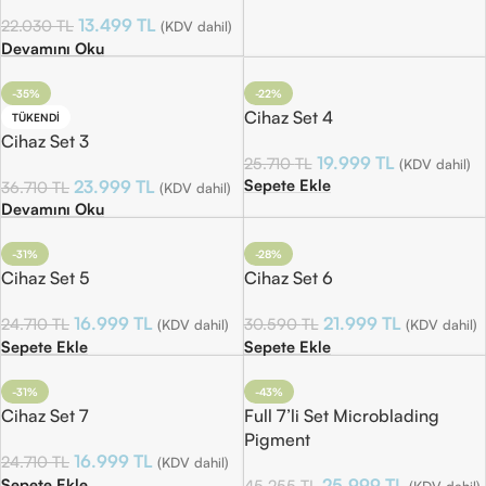
13.499
TL
22.030
TL
(KDV dahil)
Devamını Oku
-35%
-22%
Cihaz Set 4
TÜKENDI
Cihaz Set 3
19.999
TL
25.710
TL
(KDV dahil)
Sepete Ekle
23.999
TL
36.710
TL
(KDV dahil)
Devamını Oku
-31%
-28%
Cihaz Set 5
Cihaz Set 6
16.999
TL
21.999
TL
24.710
TL
30.590
TL
(KDV dahil)
(KDV dahil)
Sepete Ekle
Sepete Ekle
-31%
-43%
Cihaz Set 7
Full 7’li Set Microblading
Pigment
16.999
TL
24.710
TL
(KDV dahil)
Sepete Ekle
25.999
TL
45.255
TL