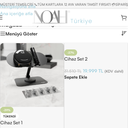
ÜŞTERİ TEMSİLCİSİ 📞
TÜM KARTLARA 12 AYA VARAN TAKSİT FIRSATI 💳
SİPARİŞ
Navigasyona atla
Ana içeriğe atla
Mağaza
Ana Sayfa
/
Mağaza
Menüyü Göster
-37%
Cihaz Set 2
19.999
TL
31.510
TL
(KDV dahil)
Sepete Ekle
-39%
TÜKENDI
Cihaz Set 1