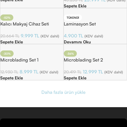
(KDV dahil)
Sepete Ekle
-52%
TÜKENDI
Kalıcı Makyaj Cihaz Seti
Laminasyon Set
9.999
TL
4.900
TL
20.664
TL
(KDV dahil)
(KDV dahil)
Sepete Ekle
Devamını Oku
-30%
-36%
Microblading Set 1
Microblading Set 2
8.999
TL
12.999
TL
12.930
TL
20.419
TL
(KDV dahil)
(KDV dahil)
Sepete Ekle
Sepete Ekle
Daha fazla ürün yükle