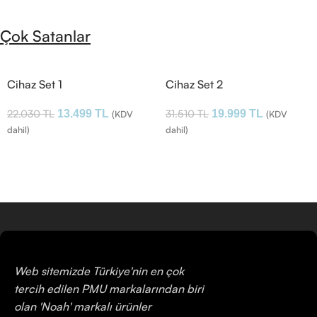
Çok Satanlar
Cihaz Set 1
Cihaz Set 2
22.030
TL
31.510
TL
13.499
TL
19.999
TL
(KDV
(KDV
dahil)
dahil)
Web sitemizde Türkiye'nin en çok
tercih edilen PMU markalarından biri
olan 'Noah' markalı ürünler