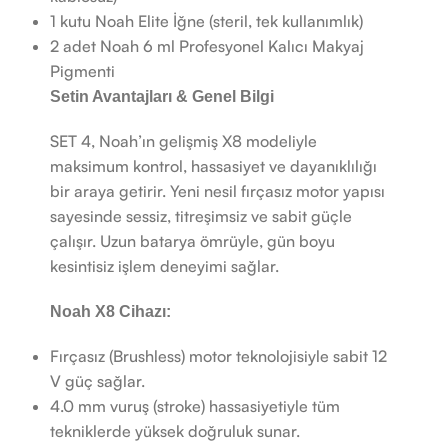
1 kutu Noah Elite İğne (steril, tek kullanımlık)
2 adet Noah 6 ml Profesyonel Kalıcı Makyaj
Pigmenti
Setin Avantajları & Genel Bilgi
SET 4, Noah’ın gelişmiş X8 modeliyle
maksimum kontrol, hassasiyet ve dayanıklılığı
bir araya getirir. Yeni nesil fırçasız motor yapısı
sayesinde sessiz, titreşimsiz ve sabit güçle
çalışır. Uzun batarya ömrüyle, gün boyu
kesintisiz işlem deneyimi sağlar.
Noah X8 Cihazı:
Fırçasız (Brushless) motor teknolojisiyle sabit 12
V güç sağlar.
4.0 mm vuruş (stroke) hassasiyetiyle tüm
tekniklerde yüksek doğruluk sunar.