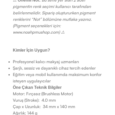
⚠️
Bu sette yer alan 2 adet
Önemli Not:
pigmentin renk seçimi kullanıcı tarafından
belirlenmelidir. Sipariş oluştururken pigment
renklerini “Not” bölümüne mutlaka yazınız.
(Pigment seçenekleri için:
www.noahpmushop.com) ⚠️
Kimler İçin Uygun?
Profesyonel kalıcı makyaj uzmanları
Şarjlı, sessiz ve dayanıklı cihaz tercih edenler
Eğitim veya mobil kullanımda maksimum konfor
isteyen uygulayıcılar
Öne Çıkan Teknik Bilgiler
Motor: Fırçasız (Brushless Motor)
Vuruş (Stroke): 4.0 mm
Çap x Uzunluk: 34 mm x 140 mm
Ağırlık: 144 g