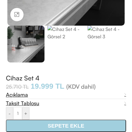
Büyütmek için tıklayın
Cihaz Set 4
19.999
TL
(KDV dahil)
25.710
TL
Açıklama
Taksit Tablosu
-
+
SEPETE EKLE