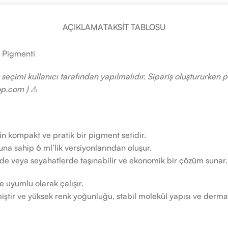
AÇIKLAMA
TAKSIT TABLOSU
j Pigmenti
 seçimi kullanıcı tarafından yapılmalıdır. Sipariş oluştururke
p.com ) ⚠️
n kompakt ve pratik bir pigment setidir.
na sahip 6 ml’lik versiyonlarından oluşur.
de veya seyahatlerde taşınabilir ve ekonomik bir çözüm sunar.
e uyumlu olarak çalışır.
ir ve yüksek renk yoğunluğu, stabil molekül yapısı ve dermatol