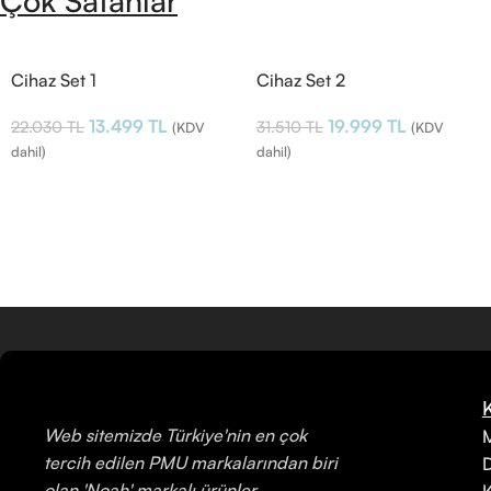
Çok Satanlar
Cihaz Set 1
Cihaz Set 2
13.499
TL
19.999
TL
22.030
TL
31.510
TL
(KDV
(KDV
dahil)
dahil)
Web sitemizde Türkiye'nin en çok
M
tercih edilen PMU markalarından biri
olan 'Noah' markalı ürünler