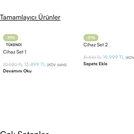
Tamamlayıcı Ürünler
-39%
-37%
Cihaz Set 2
TÜKENDI
Cihaz Set 1
19.999
TL
31.510
TL
(KDV
Sepete Ekle
13.499
TL
22.030
TL
(KDV dahil)
Devamını Oku