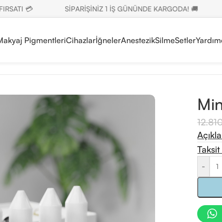
TI 💳
SİPARİŞİNİZ 1 İŞ GÜNÜNDE KARGODA! 🚚
SE
 Makyaj Pigmentleri
Cihazlar
İğneler
Anestezik
Silme
Setler
Yardım
Min
12.81
Açıkl
Taksit
-