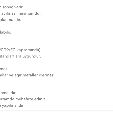
 sonuç verir.
nk açılması minimumdur.
lanmalıdır.
abilir.
/2009/EC kapsamında).
 standartlara uygundur.
rmez.
llar ve ağır metaller içermez.
nmalıdır.
 ortamda muhafaza ediniz.
 yapılmalıdır.