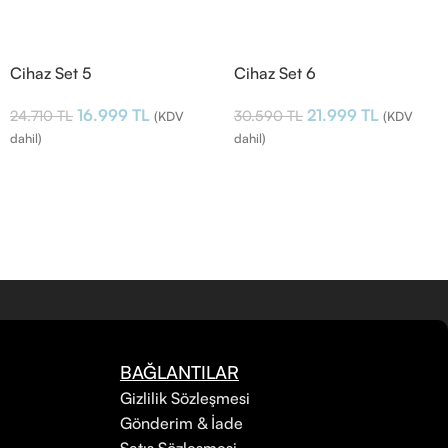
Cihaz Set 5
Cihaz Set 6
16.999
TL
21.999
TL
24.710
TL
30.590
TL
(KDV
(KDV
dahil)
dahil)
BAĞLANTILAR
Gizlilik Sözleşmesi
Gönderim & İade