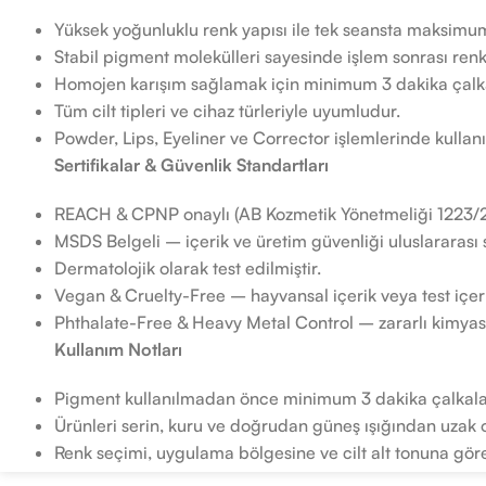
Yüksek yoğunluklu renk yapısı ile tek seansta maksimum
Stabil pigment molekülleri sayesinde işlem sonrası re
Homojen karışım sağlamak için minimum 3 dakika çalka
Tüm cilt tipleri ve cihaz türleriyle uyumludur.
Powder, Lips, Eyeliner ve Corrector işlemlerinde kullanıl
Sertifikalar & Güvenlik Standartları
REACH & CPNP onaylı (AB Kozmetik Yönetmeliği 1223
MSDS Belgeli – içerik ve üretim güvenliği uluslararası
Dermatolojik olarak test edilmiştir.
Vegan & Cruelty-Free – hayvansal içerik veya test içe
Phthalate-Free & Heavy Metal Control – zararlı kimyasa
Kullanım Notları
Pigment kullanılmadan önce minimum 3 dakika çalkala
Ürünleri serin, kuru ve doğrudan güneş ışığından uzak
Renk seçimi, uygulama bölgesine ve cilt alt tonuna göre