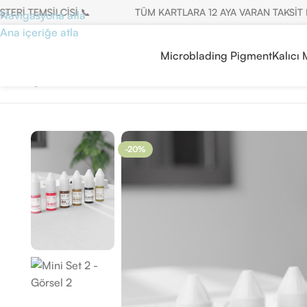
TEMSİLCİSİ 📞
TÜM KARTLARA 12 AYA VARAN TAKSİT FIRSA
Navigasyona atla
Ana içeriğe atla
Microblading Pigment
Kalıcı
Ana Sayfa
/
Setler
/
Mini Set 2
-20%