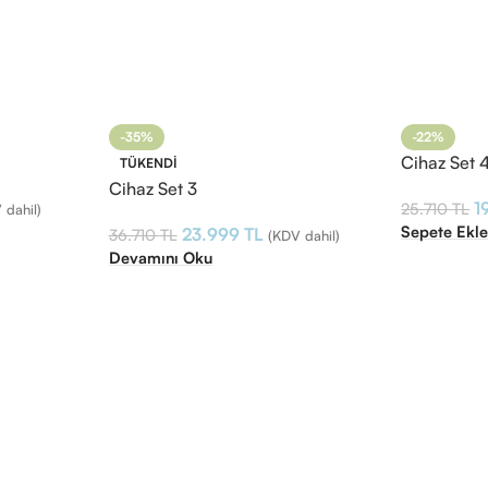
-35%
-22%
Cihaz Set 
TÜKENDI
Cihaz Set 3
1
25.710
TL
 dahil)
Sepete Ekl
23.999
TL
36.710
TL
(KDV dahil)
Devamını Oku