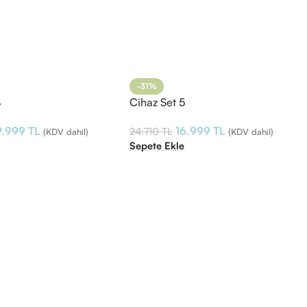
-31%
4
Cihaz Set 5
9.999
TL
16.999
TL
24.710
TL
(KDV dahil)
(KDV dahil)
e
Sepete Ekle