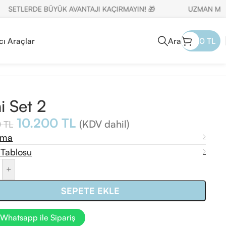
TLERDE BÜYÜK AVANTAJI KAÇIRMAYIN! 🎁
UZMAN MÜŞTERİ 
cı Araçlar
Ara
0
TL
i Set 2
10.200
TL
(KDV dahil)
0
TL
ama
 Tablosu
+
SEPETE EKLE
Whatsapp ile Sipariş