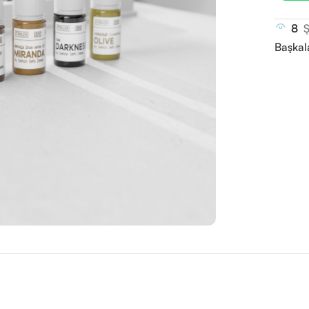
8
Ş
Başkal