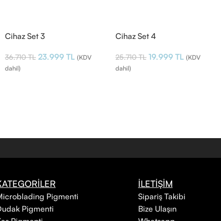
Cihaz Set 3
Cihaz Set 4
23.999
TL
19.999
TL
36.710
TL
25.710
TL
(KDV
(KDV
dahil)
dahil)
KATEGORİLER
İLETİŞİM
icroblading Pigmenti
Sipariş Takibi
Dudak Pigmenti
Bize Ulaşın