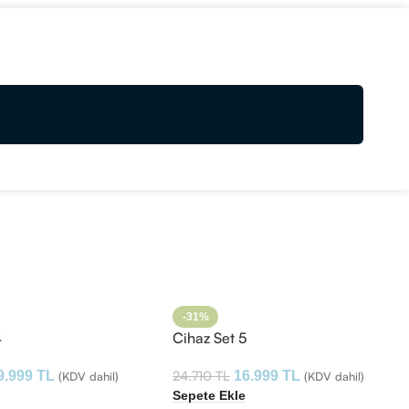
-31%
4
Cihaz Set 5
24.710
TL
9.999
TL
16.999
TL
(KDV dahil)
(KDV dahil)
e
Sepete Ekle