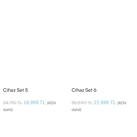
Cihaz Set 5
Cihaz Set 6
24.710
TL
30.590
TL
16.999
TL
21.999
TL
(KDV
(KDV
dahil)
dahil)