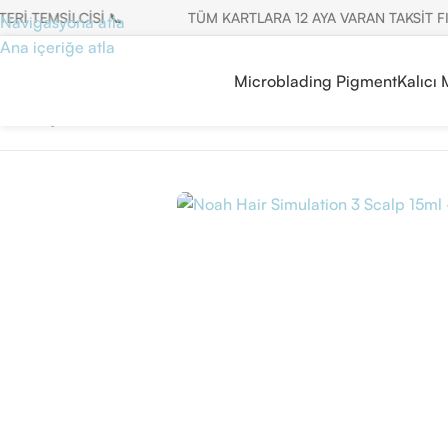
TEMSİLCİSİ 📞
TÜM KARTLARA 12 AYA VARAN TAKSİT FIRSA
Navigasyona atla
Ana içeriğe atla
Microblading Pigment
Kalıcı
Ana Sayfa
/
Hair Simulation
/
Noah Hair Simulation 3 Scalp 15