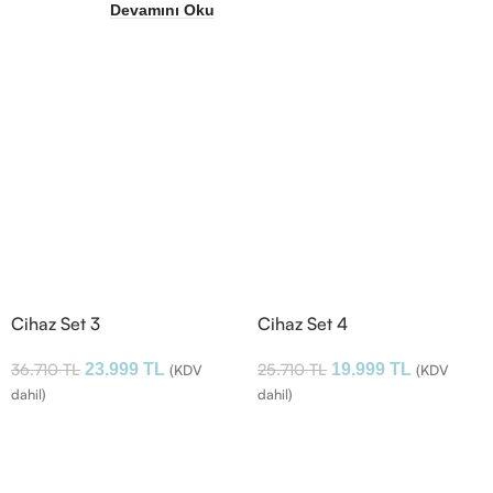
Devamını Oku
Cihaz Set 3
Cihaz Set 4
36.710
TL
25.710
TL
23.999
TL
19.999
TL
(KDV
(KDV
dahil)
dahil)