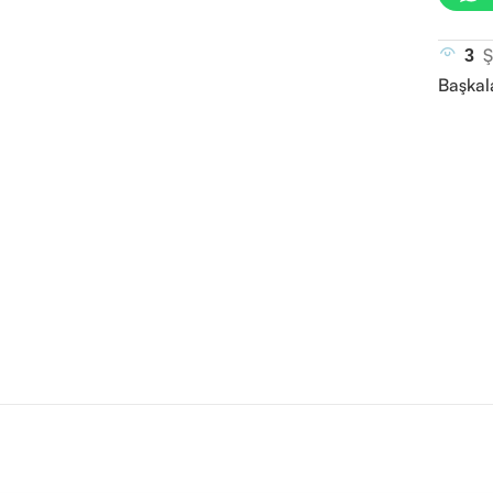
Ş
3
Başkal