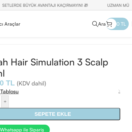
TLERDE BÜYÜK AVANTAJI KAÇIRMAYIN! 🎁
UZMAN MÜŞTERİ 
cı Araçlar
Ara
0
TL
h Hair Simulation 3 Scalp
l
00
TL
(KDV dahil)
 Tablosu
+
SEPETE EKLE
Whatsapp ile Sipariş