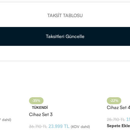
TAKSIT TABLOSU
Taksitleri Güncelle
-35%
-22%
Cihaz Set 
TÜKENDI
Cihaz Set 3
25.710
TL
1
 dahil)
Sepete Ekl
36.710
TL
23.999
TL
(KDV dahil)