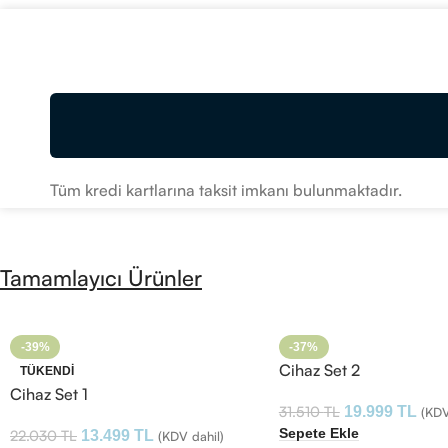
Tüm kredi kartlarına taksit imkanı bulunmaktadır.
Tamamlayıcı Ürünler
-39%
-37%
Cihaz Set 2
TÜKENDI
Cihaz Set 1
31.510
TL
19.999
TL
(KDV
Sepete Ekle
22.030
TL
13.499
TL
(KDV dahil)