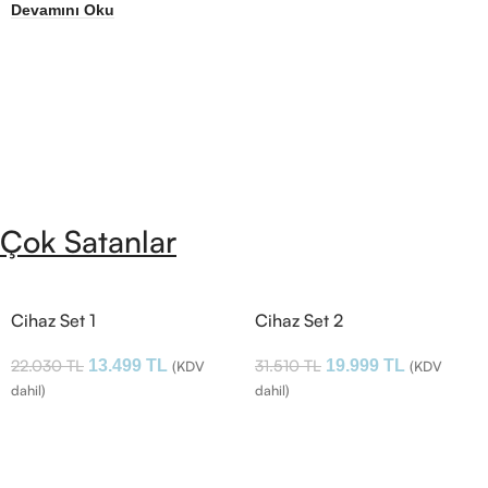
Devamını Oku
Çok Satanlar
Cihaz Set 1
Cihaz Set 2
22.030
TL
31.510
TL
13.499
TL
19.999
TL
(KDV
(KDV
dahil)
dahil)