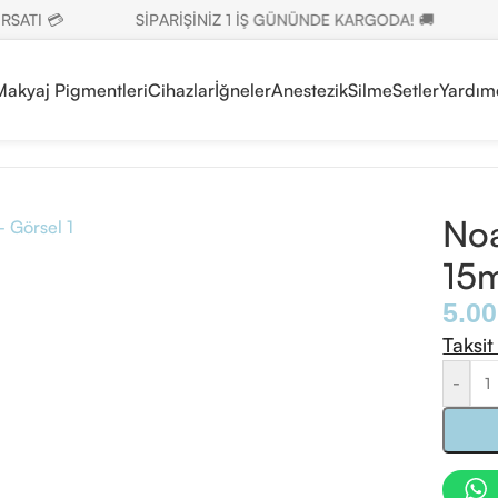
TI 💳
SİPARİŞİNİZ 1 İŞ GÜNÜNDE KARGODA! 🚚
SE
 Makyaj Pigmentleri
Cihazlar
İğneler
Anestezik
Silme
Setler
Yardım
ml
Noa
15m
5.0
Taksit
-