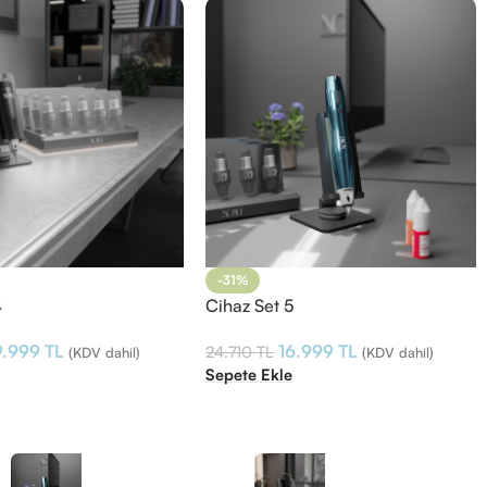
-31%
4
Cihaz Set 5
9.999
TL
16.999
TL
24.710
TL
(KDV dahil)
(KDV dahil)
e
Sepete Ekle