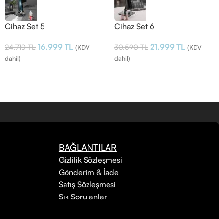
Cihaz Set 5
Cihaz Set 6
16.999
TL
21.999
TL
24.710
TL
30.590
TL
(KDV
(KDV
dahil)
dahil)
BAĞLANTILAR
Gizlilik Sözleşmesi
Gönderim & İade
Satış Sözleşmesi
Sık Sorulanlar