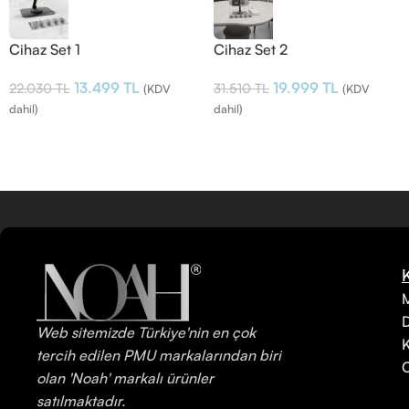
Cihaz Set 1
Cihaz Set 2
13.499
TL
19.999
TL
22.030
TL
31.510
TL
(KDV
(KDV
dahil)
dahil)
M
Web sitemizde Türkiye'nin en çok
K
tercih edilen PMU markalarından biri
C
olan 'Noah' markalı ürünler
satılmaktadır.