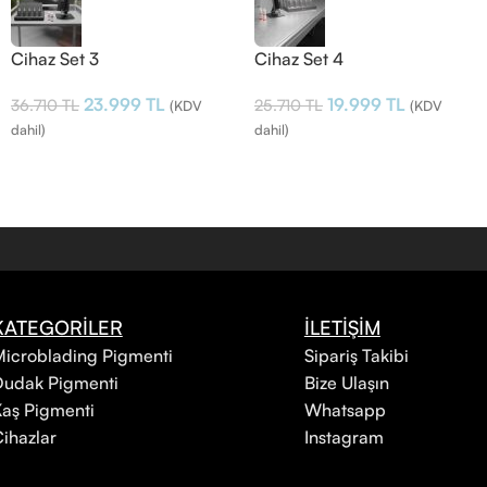
Cihaz Set 3
Cihaz Set 4
23.999
TL
19.999
TL
36.710
TL
25.710
TL
(KDV
(KDV
dahil)
dahil)
KATEGORİLER
İLETİŞİM
icroblading Pigmenti
Sipariş Takibi
Dudak Pigmenti
Bize Ulaşın
aş Pigmenti
Whatsapp
ihazlar
Instagram