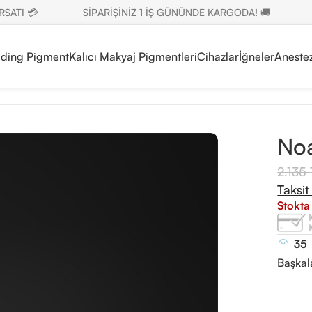
 💳
SİPARİŞİNİZ 1 İŞ GÜNÜNDE KARGODA! 🚚
SET
ading Pigment
Kalıcı Makyaj Pigmentleri
Cihazlar
İğneler
Anestez
 Pigment
/
Noah Lima Kaş Pigmenti 6ml
Noa
2.135
Taksit
Stokta
35
Başkal