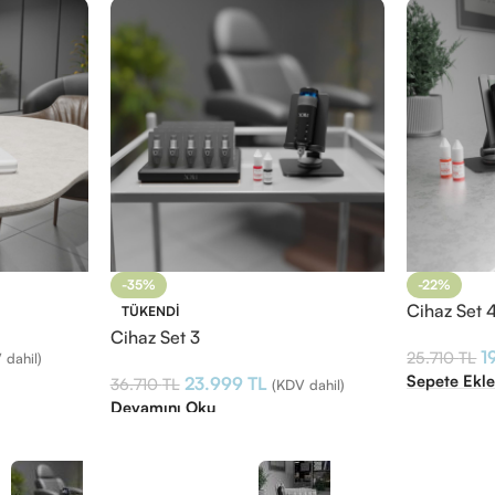
-35%
-22%
Cihaz Set 
TÜKENDI
Cihaz Set 3
1
25.710
TL
 dahil)
Sepete Ekl
23.999
TL
36.710
TL
(KDV dahil)
Devamını Oku