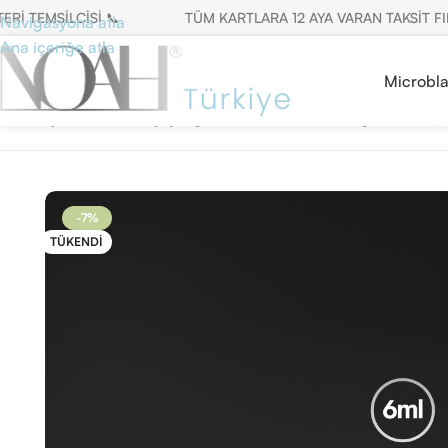
EMSİLCİSİ 📞
TÜM KARTLARA 12 AYA VARAN TAKSİT FIRSATI
Navigasyona atla
Ana içeriğe atla
Microbl
Ana Sayfa
/
Kalıcı Makyaj Pigmentleri
/
6ml Cihaz Pigmenti
/
Kaş
-7%
TÜKENDI