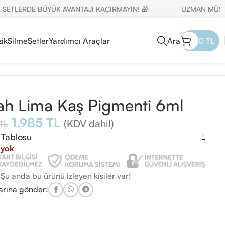
LERDE BÜYÜK AVANTAJI KAÇIRMAYIN! 🎁
UZMAN MÜŞTERİ T
ik
Silme
Setler
Yardımcı Araçlar
Ara
0
TL
h Lima Kaş Pigmenti 6ml
1.985
TL
(KDV dahil)
TL
 Tablosu
 yok
Şu anda bu ürünü izleyen kişiler var!
arına gönder: