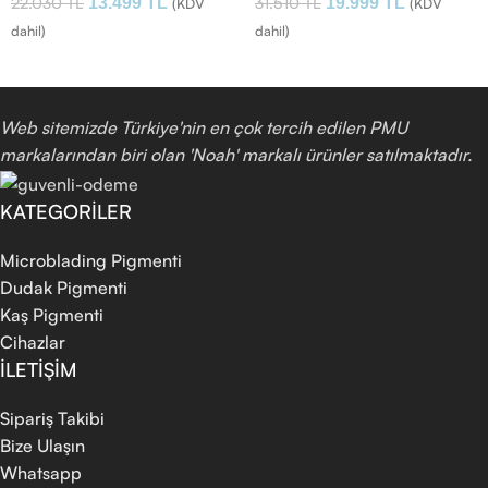
22.030
TL
31.510
TL
13.499
TL
19.999
TL
(KDV
(KDV
dahil)
dahil)
Web sitemizde Türkiye'nin en çok tercih edilen PMU
markalarından biri olan 'Noah' markalı ürünler satılmaktadır.
KATEGORİLER
Microblading Pigmenti
Dudak Pigmenti
Kaş Pigmenti
Cihazlar
İLETİŞİM
Sipariş Takibi
Bize Ulaşın
Whatsapp