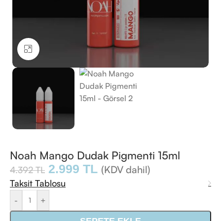
Büyütmek için tıklayın
Noah Mango Dudak Pigmenti 15ml
2.999
TL
(KDV dahil)
4.392
TL
Taksit Tablosu
-
+