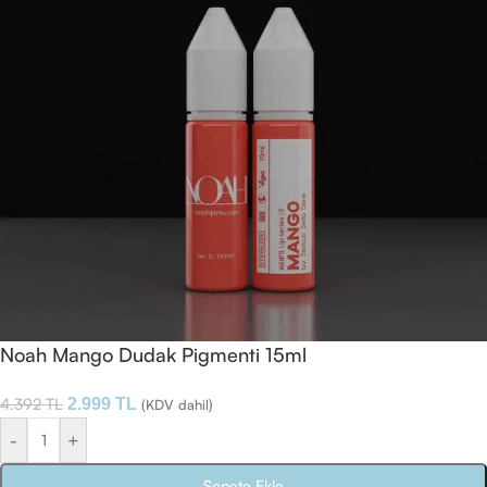
Noah Mango Dudak Pigmenti 15ml
4.392
TL
2.999
TL
(KDV dahil)
-
+
Sepete Ekle