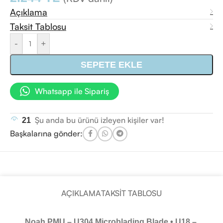
Açıklama
Taksit Tablosu
-
+
SEPETE EKLE
Whatsapp ile Sipariş
Şu anda bu ürünü izleyen kişiler var!
21
Başkalarına gönder:
AÇIKLAMA
TAKSIT TABLOSU
Noah PMU – U304 Microblading Blade • U18 –