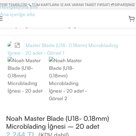
İ TEMSİLCİSİ 📞
TÜM KARTLARA 12 AYA VARAN TAKSİT FIRSATI 💳
SİPARİŞİNİZ 
Navigasyona atla
Ana içeriğe atla
Ana Sayfa
/
İğneler
/
Microblading İğnesi
Büyütmek için tıklayın
Noah Master Blade (U18- 0.18mm)
Microblading İğnesi – 20 adet
2.244
TL
(KDV dahil)