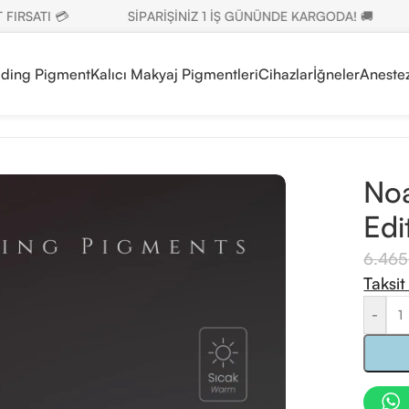
SATI 💳
SİPARİŞİNİZ 1 İŞ GÜNÜNDE KARGODA! 🚚
ading Pigment
Kalıcı Makyaj Pigmentleri
Cihazlar
İğneler
Anestez
roblading Prime Edition Brown 1 Pigment 12ml
Noa
Edi
6.46
Taksit
-