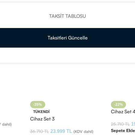
TAKSIT TABLOSU
Taksitleri Güncelle
-35%
-22%
Cihaz Set 
TÜKENDI
Cihaz Set 3
25.710
TL
1
 dahil)
Sepete Ekl
36.710
TL
23.999
TL
(KDV dahil)