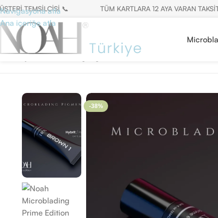
İ TEMSİLCİSİ 📞
TÜM KARTLARA 12 AYA VARAN TAKSİT FIR
Navigasyona atla
Ana içeriğe atla
Microbl
Ana Sayfa
/
Microblading Pigment
/
12ml Prime Serisi
/
Noah Mic
-38%