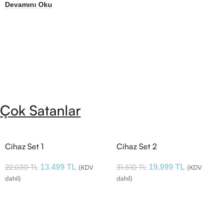
Devamını Oku
Çok Satanlar
Cihaz Set 1
Cihaz Set 2
22.030
TL
31.510
TL
13.499
TL
19.999
TL
(KDV
(KDV
dahil)
dahil)