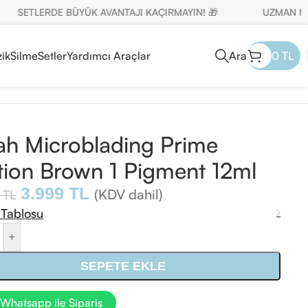
SETLERDE BÜYÜK AVANTAJI KAÇIRMAYIN! 🎁
UZMAN MÜŞTER
ik
Silme
Setler
Yardımcı Araçlar
Ara
0
TL
h Microblading Prime
tion Brown 1 Pigment 12ml
3.999
TL
(KDV dahil)
5
TL
 Tablosu
+
SEPETE EKLE
Whatsapp ile Sipariş