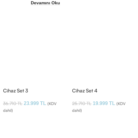
Devamını Oku
Cihaz Set 3
Cihaz Set 4
36.710
TL
25.710
TL
23.999
TL
19.999
TL
(KDV
(KDV
dahil)
dahil)