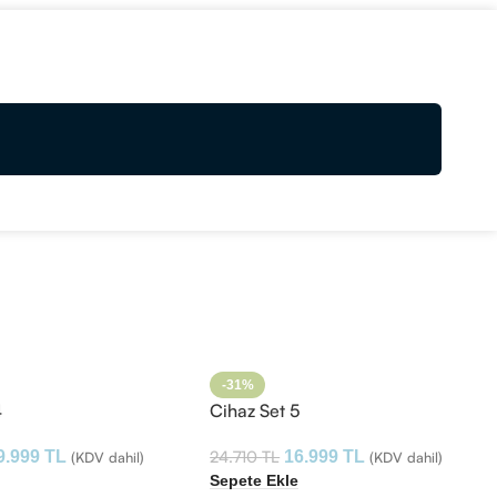
-31%
4
Cihaz Set 5
24.710
TL
9.999
TL
16.999
TL
(KDV dahil)
(KDV dahil)
e
Sepete Ekle