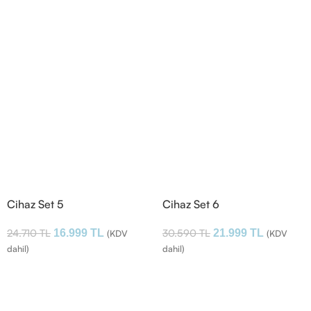
Cihaz Set 5
Cihaz Set 6
24.710
TL
30.590
TL
16.999
TL
21.999
TL
(KDV
(KDV
dahil)
dahil)