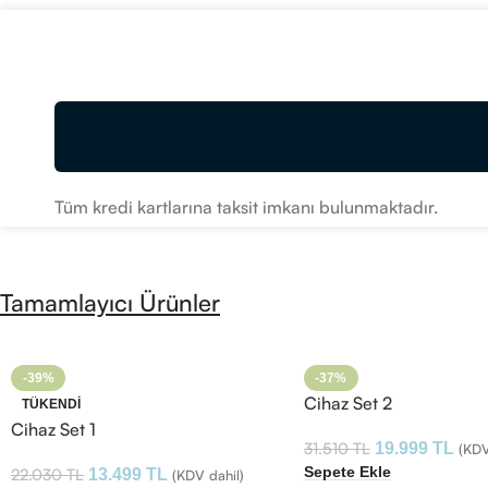
Tüm kredi kartlarına taksit imkanı bulunmaktadır.
Tamamlayıcı Ürünler
-39%
-37%
Cihaz Set 2
TÜKENDI
Cihaz Set 1
31.510
TL
19.999
TL
(KDV
Sepete Ekle
22.030
TL
13.499
TL
(KDV dahil)