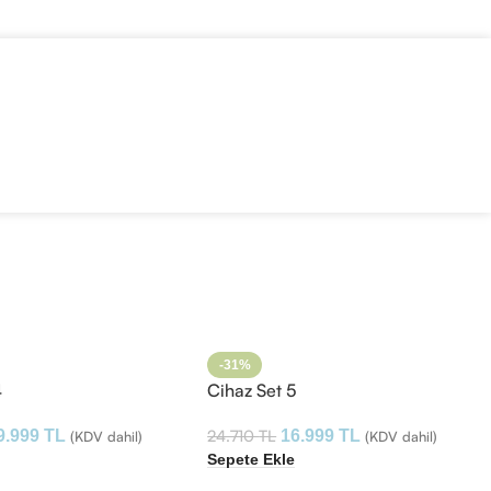
-31%
4
Cihaz Set 5
24.710
TL
9.999
TL
16.999
TL
(KDV dahil)
(KDV dahil)
e
Sepete Ekle