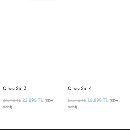
Cihaz Set 3
Cihaz Set 4
36.710
TL
25.710
TL
23.999
TL
19.999
TL
(KDV
(KDV
dahil)
dahil)