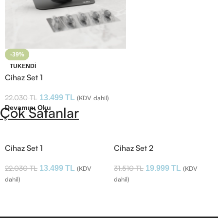
-39%
TÜKENDI
Cihaz Set 1
22.030
TL
13.499
TL
(KDV dahil)
Devamını Oku
Çok Satanlar
Cihaz Set 1
Cihaz Set 2
22.030
TL
31.510
TL
13.499
TL
19.999
TL
(KDV
(KDV
dahil)
dahil)