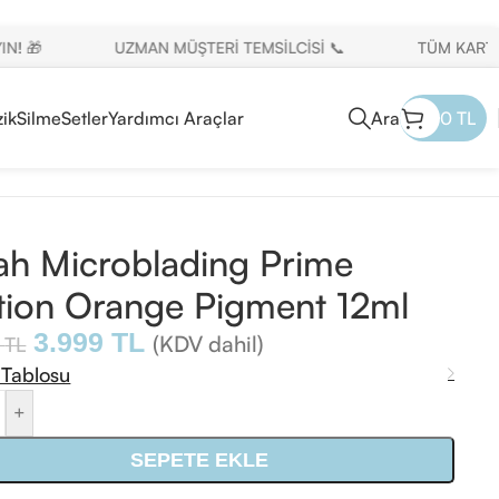
UZMAN MÜŞTERİ TEMSİLCİSİ 📞
TÜM KARTLARA 12
ik
Silme
Setler
Yardımcı Araçlar
Ara
0
TL
h Microblading Prime
tion Orange Pigment 12ml
3.999
TL
(KDV dahil)
5
TL
 Tablosu
+
SEPETE EKLE