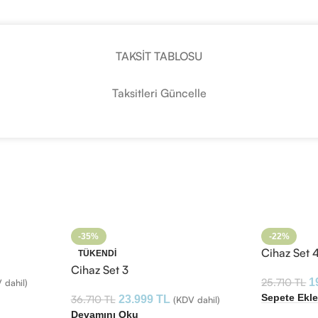
TAKSIT TABLOSU
Taksitleri Güncelle
-35%
-22%
Cihaz Set 
TÜKENDI
Cihaz Set 3
25.710
TL
1
 dahil)
Sepete Ekl
36.710
TL
23.999
TL
(KDV dahil)
Devamını Oku