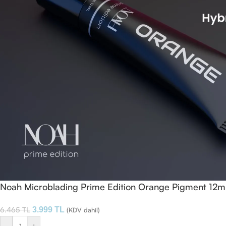
Noah Microblading Prime Edition Orange Pigment 12m
6.465
TL
3.999
TL
(KDV dahil)