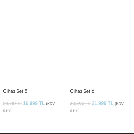
Cihaz Set 5
Cihaz Set 6
24.710
TL
30.590
TL
16.999
TL
21.999
TL
(KDV
(KDV
dahil)
dahil)