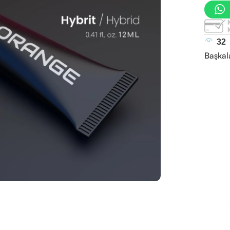
32
Başkal