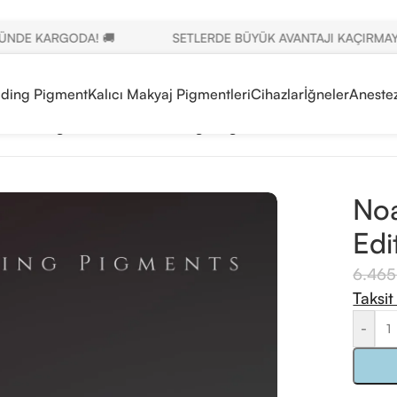
E KARGODA! 🚚
SETLERDE BÜYÜK AVANTAJI KAÇIRMAYIN! 🎁
ading Pigment
Kalıcı Makyaj Pigmentleri
Cihazlar
İğneler
Anestez
roblading Prime Edition Orange Pigment 12ml
Noa
Edi
6.46
Taksit
-