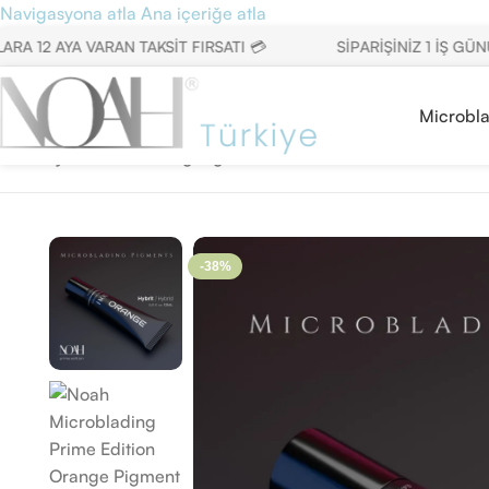
Navigasyona atla
Ana içeriğe atla
 AYA VARAN TAKSİT FIRSATI 💳
SİPARİŞİNİZ 1 İŞ GÜNÜND
Microbl
Ana Sayfa
/
Microblading Pigment
/
12ml Prime Serisi
/
Noah Mic
-38%