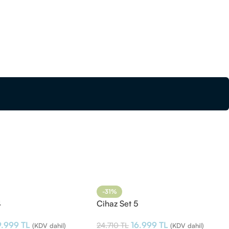
-31%
4
Cihaz Set 5
9.999
TL
16.999
TL
24.710
TL
(KDV dahil)
(KDV dahil)