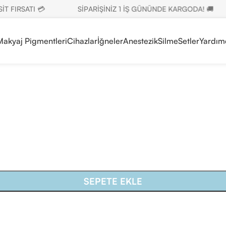
FIRSATI 💳
SİPARİŞİNİZ 1 İŞ GÜNÜNDE KARGODA! 🚚
 Makyaj Pigmentleri
Cihazlar
İğneler
Anestezik
Silme
Setler
Yardım
SEPETE EKLE