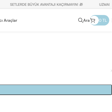
SETLERDE BÜYÜK AVANTAJI KAÇIRMAYIN! 🎁
UZMAN MÜŞ
cı Araçlar
Ara
0
TL