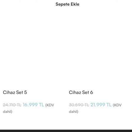
e
Sepete Ekle
Cihaz Set 5
Cihaz Set 6
16.999
TL
21.999
TL
24.710
TL
30.590
TL
(KDV
(KDV
dahil)
dahil)