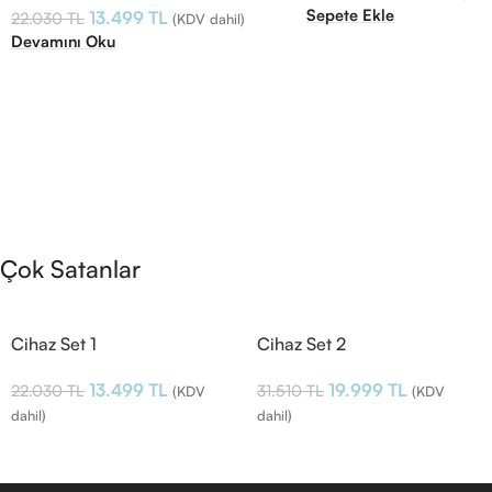
Sepete Ekle
13.499
TL
22.030
TL
(KDV dahil)
Devamını Oku
Çok Satanlar
Cihaz Set 1
Cihaz Set 2
13.499
TL
19.999
TL
22.030
TL
31.510
TL
(KDV
(KDV
dahil)
dahil)