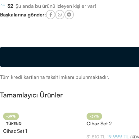
32
Şu anda bu ürünü izleyen kişiler var!
Başkalarına gönder:
Tüm kredi kartlarına taksit imkanı bulunmaktadır.
Tamamlayıcı Ürünler
-39%
-37%
Cihaz Set 2
TÜKENDI
Cihaz Set 1
19.999
TL
31.510
TL
(KDV