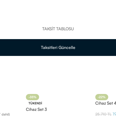
TAKSIT TABLOSU
Taksitleri Güncelle
-35%
-22%
Cihaz Set 
TÜKENDI
Cihaz Set 3
1
25.710
TL
 dahil)