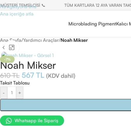
TERİ TEMSİLCİSİ 📞
TÜM KARTLARA 12 AYA VARAN TAKSİT 
Navigasyona atla
Ana içeriğe atla
Microblading Pigment
Kalıcı
Ana Sayfa
/
Yardımcı Araçlar
/
Noah Mikser
Büyütmek için tıklayın
-7%
Noah Mikser
567
TL
610
TL
(KDV dahil)
Taksit Tablosu
-
+
Whatsapp ile Sipariş