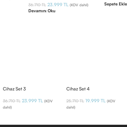
Sepete Ekl
23.999
TL
36.710
TL
(KDV dahil)
Devamını Oku
Cihaz Set 3
Cihaz Set 4
23.999
TL
19.999
TL
36.710
TL
25.710
TL
(KDV
(KDV
dahil)
dahil)