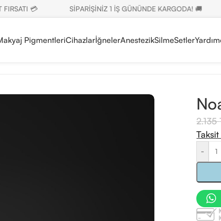
SATI 💳
SİPARİŞİNİZ 1 İŞ GÜNÜNDE KARGODA! 🚚
 Makyaj Pigmentleri
Cihazlar
İğneler
Anestezik
Silme
Setler
Yardım
rector
/
Noah Olive Corrector 6ml
Noa
2.135
Taksit
-