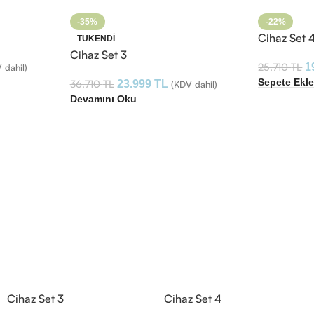
-35%
-22%
Cihaz Set 
TÜKENDI
Cihaz Set 3
25.710
TL
1
 dahil)
Sepete Ekl
36.710
TL
23.999
TL
(KDV dahil)
Devamını Oku
Cihaz Set 3
Cihaz Set 4