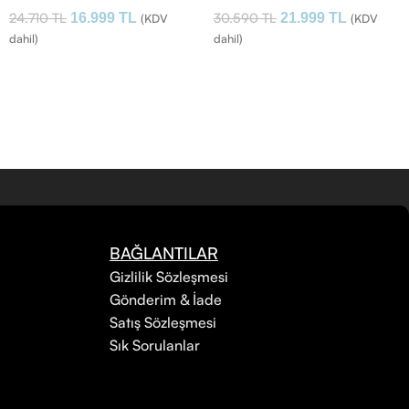
24.710
TL
30.590
TL
16.999
TL
21.999
TL
(KDV
(KDV
dahil)
dahil)
BAĞLANTILAR
Gizlilik Sözleşmesi
Gönderim & İade
Satış Sözleşmesi
Sık Sorulanlar