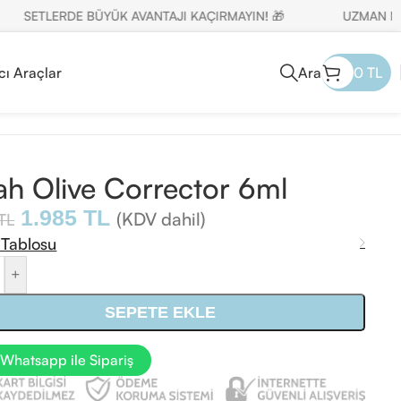
SETLERDE BÜYÜK AVANTAJI KAÇIRMAYIN! 🎁
UZMAN MÜŞTE
cı Araçlar
Ara
0
TL
h Olive Corrector 6ml
1.985
TL
(KDV dahil)
TL
 Tablosu
+
SEPETE EKLE
Whatsapp ile Sipariş