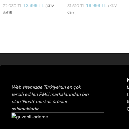
22.030
TL
31.510
TL
13.499
TL
19.999
TL
(KDV
(KDV
dahil)
dahil)
Web sitemizde Türkiye'nin en çok
M
tercih edilen PMU markalarından biri
olan 'Noah' markalı ürünler
K
satılmaktadır.
C