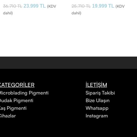
36.710
TL
25.710
TL
23.999
TL
19.999
TL
(KDV
(KDV
dahil)
dahil)
KATEGORİLER
İLETİŞİM
icroblading Pigmenti
Sipariş Takibi
Dudak Pigmenti
Bize Ulaşın
aş Pigmenti
Whatsapp
ihazlar
Instagram