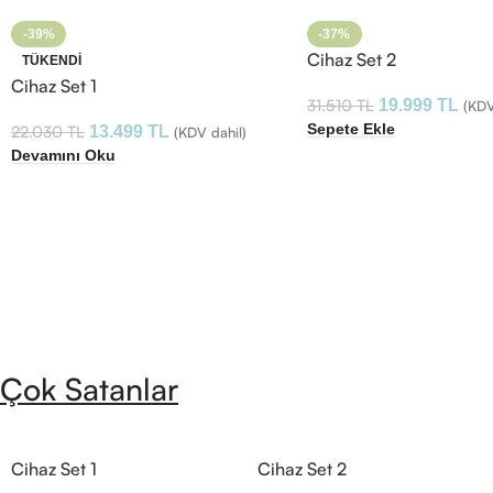
-39%
-37%
Cihaz Set 2
TÜKENDI
Cihaz Set 1
31.510
TL
19.999
TL
(KDV
Sepete Ekle
22.030
TL
13.499
TL
(KDV dahil)
Devamını Oku
Çok Satanlar
Cihaz Set 1
Cihaz Set 2