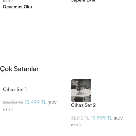
dahil)
Devamını Oku
Çok Satanlar
Cihaz Set 1
13.499
TL
22.030
TL
(KDV
Cihaz Set 2
dahil)
19.999
TL
31.510
TL
(KDV
dahil)