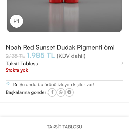
Büyütmek için tıklayın
Noah Red Sunset Dudak Pigmenti 6ml
1.985
TL
(KDV dahil)
2.135
TL
Taksit Tablosu
Stokta yok
16
Şu anda bu ürünü izleyen kişiler var!
Başkalarına gönder:
TAKSIT TABLOSU