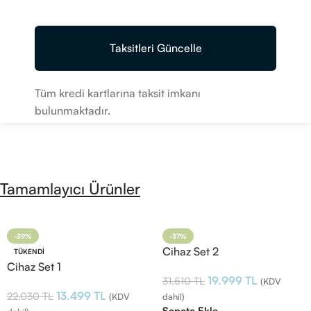
Taksitleri Güncelle
Tüm kredi kartlarına taksit imkanı
bulunmaktadır.
Tamamlayıcı Ürünler
-39%
-37%
Cihaz Set 2
TÜKENDI
Cihaz Set 1
19.999
TL
31.510
TL
(KDV
13.499
TL
22.030
TL
(KDV
dahil)
Sepete Ekle