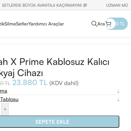
ERDE BÜYÜK AVANTAJI KAÇIRMAYIN! 🎁
UZMAN MÜŞTERİ TE
ik
Silme
Setler
Yardımcı Araçlar
Ara
0
TL
h X Prime Kablosuz Kalıcı
yaj Cihazı
23.880
TL
(KDV dahil)
00
TL
ama
 Tablosu
+
SEPETE EKLE