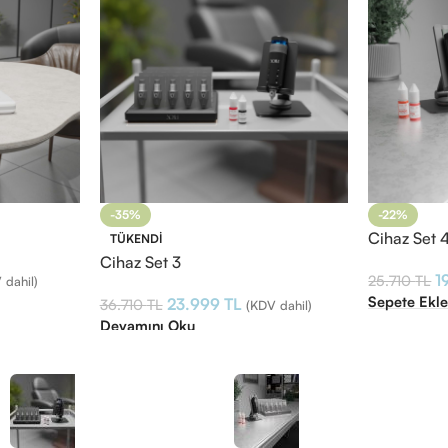
-35%
-22%
Cihaz Set 
TÜKENDI
Cihaz Set 3
1
25.710
TL
 dahil)
Sepete Ekl
23.999
TL
36.710
TL
(KDV dahil)
Devamını Oku