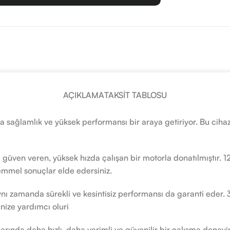
AÇIKLAMA
TAKSIT TABLOSU
 sağlamlık ve yüksek performansı bir araya getiriyor. Bu cihaz
ize güven veren, yüksek hızda çalışan bir motorla donatılmıştır
emmel sonuçlar elde edersiniz.
nı zamanda sürekli ve kesintisiz performansı da garanti eder. 3.
nize yardımcı oluri
rında daha hızlı, daha verimli ve güvenilir bir çalışma deneyi