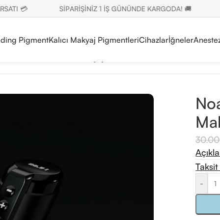
 💳
SİPARİŞİNİZ 1 İŞ GÜNÜNDE KARGODA! 🚚
SETL
ading Pigment
Kalıcı Makyaj Pigmentleri
Cihazlar
İğneler
Anestez
rime Kablosuz Kalıcı Makyaj Cihazı
Noa
Mak
30.0
Açıkl
Taksit
-