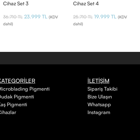
Cihaz Set 3
Cihaz Set 4
23.999
TL
19.999
TL
36.710
TL
25.710
TL
(KDV
(KDV
dahil)
dahil)
KATEGORİLER
İLETİŞİM
icroblading Pigmenti
Sipariş Takibi
Dudak Pigmenti
Bize Ulaşın
aş Pigmenti
Whatsapp
ihazlar
Instagram