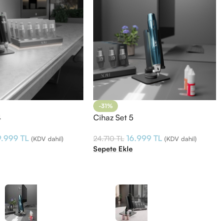
-31%
4
Cihaz Set 5
9.999
TL
16.999
TL
24.710
TL
(KDV dahil)
(KDV dahil)
e
Sepete Ekle