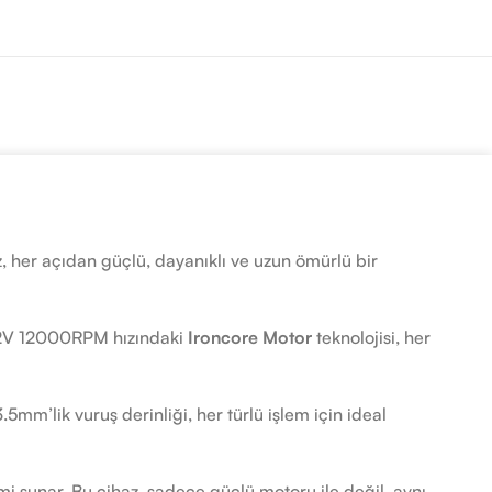
, her açıdan güçlü, dayanıklı ve uzun ömürlü bir
. 12V 12000RPM hızındaki
Ironcore Motor
teknolojisi, her
5mm’lik vuruş derinliği, her türlü işlem için ideal
mi sunar. Bu cihaz, sadece güçlü motoru ile değil, aynı