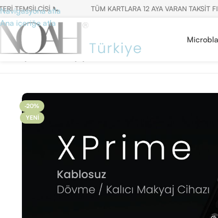
MSİLCİSİ 📞
TÜM KARTLARA 12 AYA VARAN TAKSİT FIRSATI
Navigasyona atla
Ana içeriğe atla
Microbl
Ana Sayfa
/
Kalıcı Makyaj Cihazları
/
Kablosuz Cihazlar
/
Noah X P
-20%
YENI