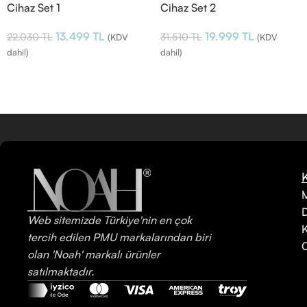
Cihaz Set 1
Cihaz Set 2
13.499
TL
19.999
TL
22.030
TL
31.510
TL
(KDV
(KDV
dahil)
dahil)
M
Web sitemizde Türkiye'nin en çok
K
tercih edilen PMU markalarından biri
C
olan 'Noah' markalı ürünler
satılmaktadır.