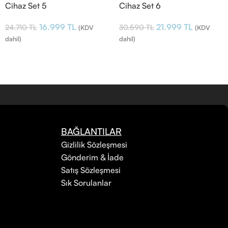
Cihaz Set 5
Cihaz Set 6
16.999
TL
21.999
TL
24.710
TL
30.590
TL
(KDV
(KDV
dahil)
dahil)
BAĞLANTILAR
Gizlilik Sözleşmesi
Gönderim & İade
Satış Sözleşmesi
Sık Sorulanlar