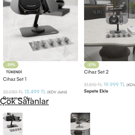
-39%
-37%
Cihaz Set 2
TÜKENDI
Cihaz Set 1
19.999
TL
31.510
TL
(KDV
Sepete Ekle
13.499
TL
22.030
TL
(KDV dahil)
Devamını Oku
Çok Satanlar