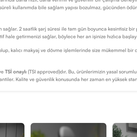
n süreli kullanımda bile sağlam yapısı bozulmaz, gücünden öd
 sağlar. 2 saatlik şarj süresi ile tam gün boyunca kesintisiz bir
if hale getirmenizi sağlar, böylece her an işinize hızlıca başlaya
z olup, kalıcı makyaj ve dövme işlemlerinde size mükemmel bir
 ve
TSİ onaylı
(TSI approved)dır. Bu, ürünlerimizin yasal sorumlul
arantiler. Kalite ve güvenlik konusunda her zaman en yüksek stan