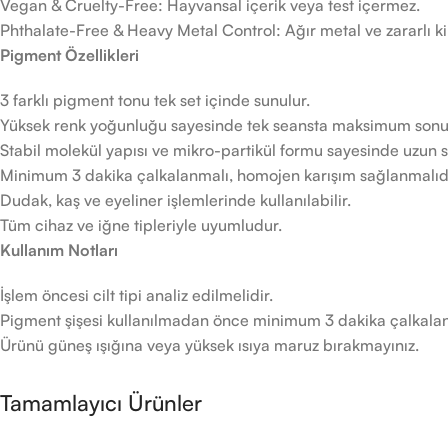
Vegan & Cruelty-Free: Hayvansal içerik veya test içermez.
Phthalate-Free & Heavy Metal Control: Ağır metal ve zararlı k
Pigment Özellikleri
3 farklı pigment tonu tek set içinde sunulur.
Yüksek renk yoğunluğu sayesinde tek seansta maksimum sonu
Stabil molekül yapısı ve mikro-partikül formu sayesinde uzun sür
Minimum 3 dakika çalkalanmalı, homojen karışım sağlanmalıdı
Dudak, kaş ve eyeliner işlemlerinde kullanılabilir.
Tüm cihaz ve iğne tipleriyle uyumludur.
Kullanım Notları
İşlem öncesi cilt tipi analiz edilmelidir.
Pigment şişesi kullanılmadan önce minimum 3 dakika çalkalan
Ürünü güneş ışığına veya yüksek ısıya maruz bırakmayınız.
Tamamlayıcı Ürünler