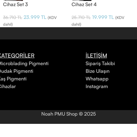
Cihaz Set 3
Cihaz Set 4
23.999
TL
19.999
TL
36.710
TL
25.710
TL
(KDV
(KDV
dahil)
dahil)
KATEGORİLER
İLETİŞİM
icroblading Pigmenti
Sipariş Takibi
Dudak Pigmenti
Bize Ulaşın
aş Pigmenti
Whatsapp
ihazlar
Instagram
Noah PMU Shop
©
2025