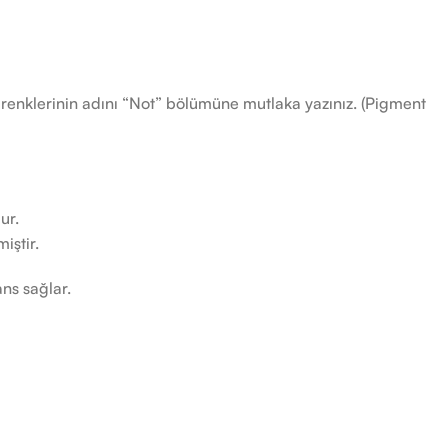
t renklerinin adını “Not” bölümüne mutlaka yazınız. (Pigment
ur.
iştir.
ans sağlar.