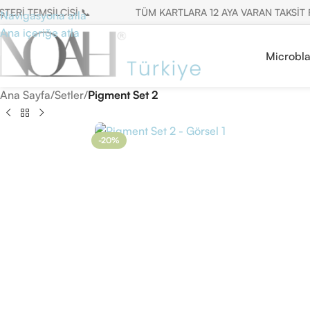
TEMSİLCİSİ 📞
TÜM KARTLARA 12 AYA VARAN TAKSİT FIRSAT
Navigasyona atla
Ana içeriğe atla
Microbl
Ana Sayfa
/
Setler
/
Pigment Set 2
-20%