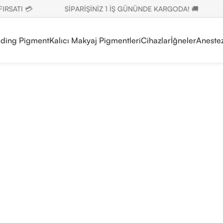
I 💳
SİPARİŞİNİZ 1 İŞ GÜNÜNDE KARGODA! 🚚
SE
ading Pigment
Kalıcı Makyaj Pigmentleri
Cihazlar
İğneler
Anestez