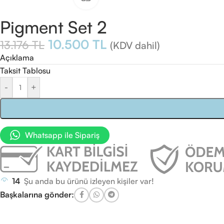
Pigment Set 2
10.500
TL
13.176
TL
(KDV dahil)
Açıklama
Taksit Tablosu
-
+
Whatsapp ile Sipariş
14
Şu anda bu ürünü izleyen kişiler var!
Başkalarına gönder: