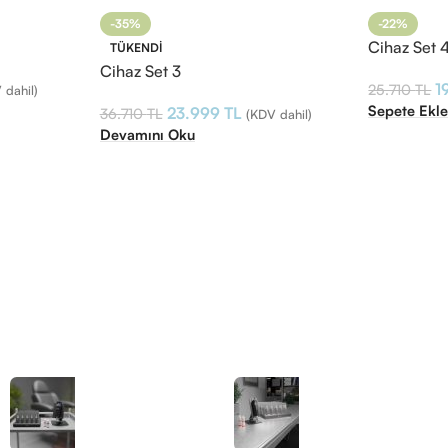
-35%
-22%
Cihaz Set 
TÜKENDI
Cihaz Set 3
1
25.710
TL
 dahil)
Sepete Ekl
23.999
TL
36.710
TL
(KDV dahil)
Devamını Oku