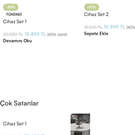
-39%
-37%
Cihaz Set 2
TÜKENDI
Cihaz Set 1
19.999
TL
31.510
TL
(KDV
Sepete Ekle
13.499
TL
22.030
TL
(KDV dahil)
Devamını Oku
Çok Satanlar
Cihaz Set 1