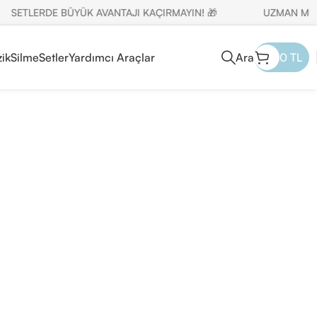
TLERDE BÜYÜK AVANTAJI KAÇIRMAYIN! 🎁
UZMAN MÜŞTERİ 
ik
Silme
Setler
Yardımcı Araçlar
Ara
0
TL