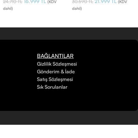
16.999
TL
21.999
TL
24.710
TL
30.590
TL
(KDV
(KDV
dahil)
dahil)
BAĞLANTILAR
Gizlilik Sözleşmesi
Gönderim & İade
Satış Sözleşmesi
Sık Sorulanlar