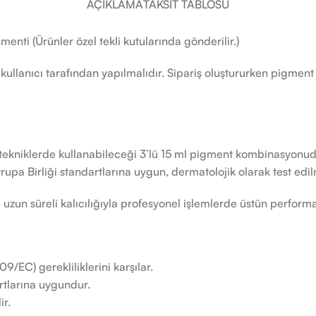
AÇIKLAMA
TAKSIT TABLOSU
nti (Ürünler özel tekli kutularında gönderilir.)
kullanıcı tarafından yapılmalıdır. Sipariş oluştururken pigmen
 tekniklerde kullanabileceği 3’lü 15 ml pigment kombinasyonud
pa Birliği standartlarına uygun, dermatolojik olarak test edilm
e uzun süreli kalıcılığıyla profesyonel işlemlerde üstün perform
EC) gerekliliklerini karşılar.
rtlarına uygundur.
ir.