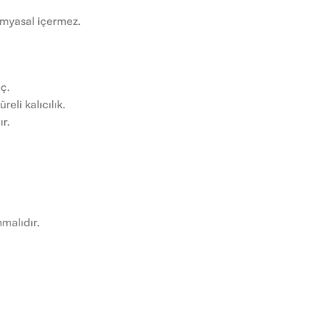
imyasal içermez.
ç.
eli kalıcılık.
r.
malıdır.