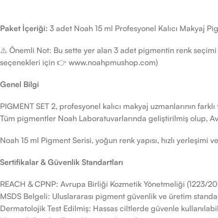
Paket İçeriği:
3 adet Noah 15 ml Profesyonel Kalıcı Makyaj Pigme
⚠️ Önemli Not: Bu sette yer alan 3 adet pigmentin renk seçimi 
seçenekleri için 👉 www.noahpmushop.com)
Genel Bilgi
PIGMENT SET 2, profesyonel kalıcı makyaj uzmanlarının farklı
Tüm pigmentler Noah Laboratuvarlarında geliştirilmiş olup, Avru
Noah 15 ml Pigment Serisi, yoğun renk yapısı, hızlı yerleşimi v
Sertifikalar & Güvenlik Standartları
REACH & CPNP: Avrupa Birliği Kozmetik Yönetmeliği (1223/2009/
MSDS Belgeli: Uluslararası pigment güvenlik ve üretim standa
Dermatolojik Test Edilmiş: Hassas ciltlerde güvenle kullanılabil