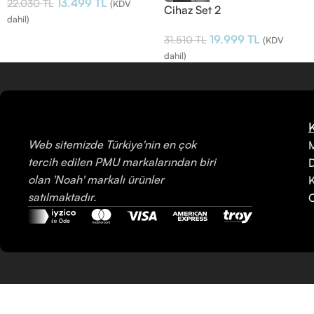
13.499
TL
22.030
TL
(KDV
Cihaz Set 2
dahil)
19.999
TL
31.510
TL
(KDV
dahil)
Web sitemizde Türkiye'nin en çok
M
tercih edilen PMU markalarından biri
olan 'Noah' markalı ürünler
K
satılmaktadır.
C